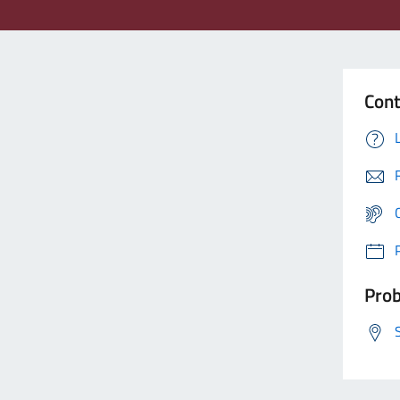
Cont
Prob