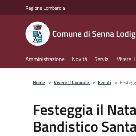
Salta al contenuto principale
Regione Lombardia
Comune di Senna Lodig
Amministrazione
Novità
Servizi
Vivere 
Home
>
Vivere il Comune
>
Eventi
>
Festeggi
Festeggia il Nata
Bandistico Santa