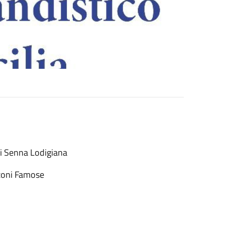
 di Senna Lodigiana
nzoni Famose