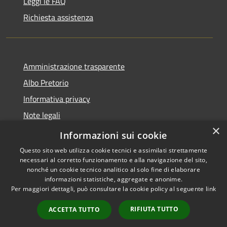
Leggi le FAQ
Richiesta assistenza
Amministrazione trasparente
Albo Pretorio
Informativa privacy
Note legali
×
Dichiarazione di accessibilità
Informazioni sui cookie
Questo sito web utilizza cookie tecnici e assimilati strettamente
necessari al corretto funzionamento e alla navigazione del sito,
nonché un cookie tecnico analitico al solo fine di elaborare
informazioni statistiche, aggregate e anonime.
RSS
Copyright © 2026 • Comune di
Per maggiori dettagli, può consultare la cookie policy al seguente
link
Accessibilità
Senna Lodigiana • Powered by
Privacy
Municipium
Accesso
•
RIFIUTA TUTTO
ACCETTA TUTTO
Cookie
redazione