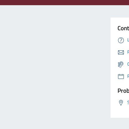
Cont
Prob