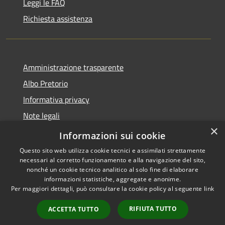
Leggi le FAQ
Richiesta assistenza
Amministrazione trasparente
Albo Pretorio
Informativa privacy
Note legali
×
Dichiarazione di accessibilità
Informazioni sui cookie
Questo sito web utilizza cookie tecnici e assimilati strettamente
necessari al corretto funzionamento e alla navigazione del sito,
nonché un cookie tecnico analitico al solo fine di elaborare
informazioni statistiche, aggregate e anonime.
RSS
Copyright © 2026 • Comune di
Per maggiori dettagli, può consultare la cookie policy al seguente
link
Accessibilità
Senna Lodigiana • Powered by
Privacy
Municipium
Accesso
•
RIFIUTA TUTTO
ACCETTA TUTTO
Cookie
redazione