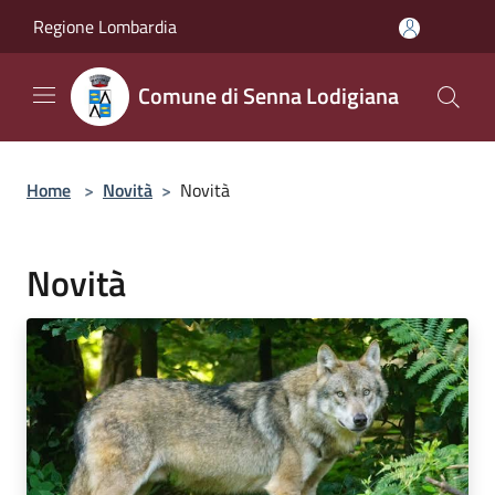
Salta al contenuto principale
Regione Lombardia
Comune di Senna Lodigiana
Home
>
Novità
>
Novità
Novità