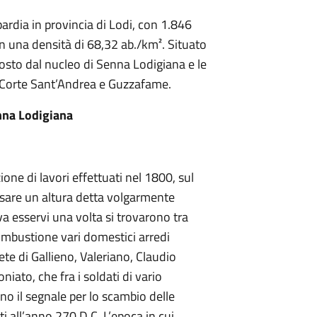
dia in provincia di Lodi, con 1.846
on una densità di 68,32 ab./km². Situato
osto dal nucleo di Senna Lodigiana e le
, Corte Sant’Andrea e Guzzafame.
nna Lodigiana
one di lavori effettuati nel 1800, sul
ssare un altura detta volgarmente
a esservi una volta si trovarono tra
ombustione vari domestici arredi
te di Gallieno, Valeriano, Claudio
iato, che fra i soldati di vario
ano il segnale per lo scambio delle
i all’anno 270 D.C. L’epoca in cui