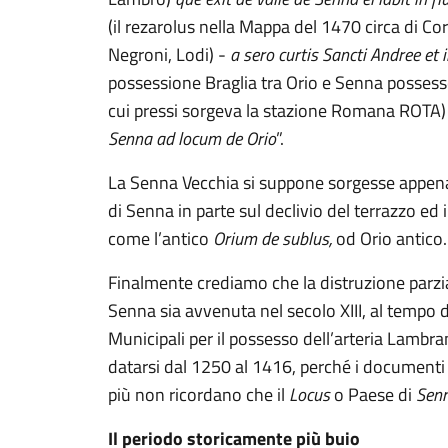
(il rezarolus nella Mappa del 1470 circa di Co
Negroni, Lodi) -
a sero curtis Sancti Andree et
possessione Braglia tra Orio e Senna possesso
cui pressi sorgeva la stazione Romana ROTA)
Senna ad locum de Orio
”.
La Senna Vecchia si suppone sorgesse appena 
di Senna in parte sul declivio del terrazzo ed
come l’antico
Orium de sublus,
od Orio antico.
Finalmente crediamo che la distruzione parzia
Senna sia avvenuta nel secolo XIII, al tempo d
Municipali per il possesso dell’arteria Lambr
datarsi dal 1250 al 1416, perché i documenti 
più non ricordano che il
Locus
o Paese di
Sen
Il periodo storicamente più buio