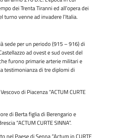
empo dei Trenta Tiranni ed all’opera dei
el turno venne ad invadere l’Italia.
ià sede per un periodo (915 – 916) di
Castellazzo ad ovest e sud ovest del
he furono primarie arterie militari e
a testimonianza di tre diplomi di
one Vescovo di Piacenza “ACTUM CURTE
re di Berta figlia di Berengario e
 di Brescia “ACTUM CURTE SINNA”.
atto nel Paese di Senna “Actum in CURTE