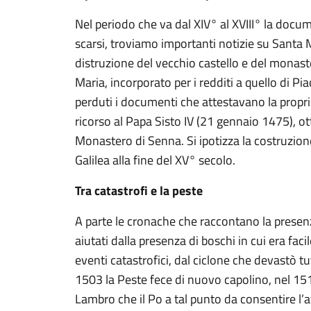
Nel periodo che va dal XIV° al XVIII° la docu
scarsi, troviamo importanti notizie su Santa Ma
distruzione del vecchio castello e del monas
Maria, incorporato per i redditi a quello di P
perduti i documenti che attestavano la prop
ricorso al Papa Sisto IV (21 gennaio 1475), ott
Monastero di Senna. Si ipotizza la costruzione
Galilea alla fine del XV° secolo.
Tra catastrofi e la peste
A parte le cronache che raccontano la presenz
aiutati dalla presenza di boschi in cui era fa
eventi catastrofici, dal ciclone che devastò 
1503 la Peste fece di nuovo capolino, nel 1510 
Lambro che il Po a tal punto da consentire l’a