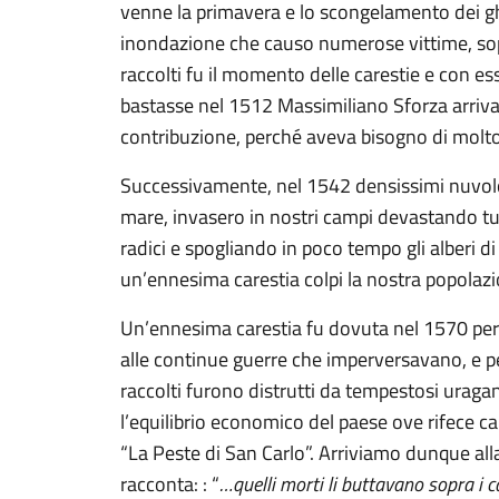
venne la primavera e lo scongelamento dei ghi
inondazione che causo numerose vittime, sopra
raccolti fu il momento delle carestie e con e
bastasse nel 1512 Massimiliano Sforza arriva
contribuzione, perché aveva bisogno di molto
Successivamente, nel 1542 densissimi nuvolon
mare, invasero in nostri campi devastando tut
radici e spogliando in poco tempo gli alberi di
un’ennesima carestia colpi la nostra popolazi
Un’ennesima carestia fu dovuta nel 1570 per 
alle continue guerre che imperversavano, e p
raccolti furono distrutti da tempestosi ura
l’equilibrio economico del paese ove rifece ca
“La Peste di San Carlo”. Arriviamo dunque al
racconta: : “
…quelli morti li buttavano sopra i car