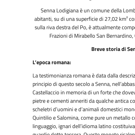
Senna Lodigiana è un comune della Lombar
abitanti, su di una superficie di 27,02 km² c
sulla riva destra del Po, è attualmente comp
Frazioni di Mirabello San Bernardino
Breve storia di Se
L’epoca romana:
La testimonianza romana è data dalla descrizi
principio di questo secolo a Senna, nell’abba
Castellaccio in memoria di un forte che dovev
pietre e cementi anneriti da qualche antica c
scheletri d’uomini e d’animali domestici mone
Quintilio e Salomina, come pure un metallo con
linguaggio, ignari dell’idioma latino costituiv
guardie detto tessera. Queste monete risalent