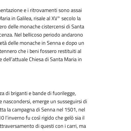
mentazione e i ritrovamenti sono assai
ria in Galilea, risale al XV° secolo la
tero delle monache cistercensi di Santa
iacenza. Nel bellicoso periodo andarono
rietà delle monache in Senna e dopo un
ennero che i beni fossero restituiti al
 dell’attuale Chiesa di Santa Maria in
a di briganti e bande di fuorilegge,
cile nascondersi, emerge un susseguirsi di
tutta la campagna di Senna nel 1501, nel
l’inverno fu così rigido che gelò sia il
ttraversamento di questi con i carri, ma