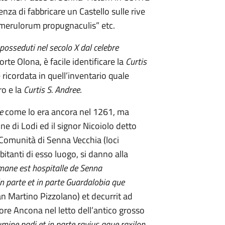
nza di fabbricare un Castello sulle rive
et merulorum propugnaculis” etc.
 posseduti nel secolo X dal celebre
rte Olona, è facile identificare la
Curtis
 ricordata in quell’inventario quale
ro e la
Curtis S. Andree
.
e
come lo era ancora nel 1261, ma
e di Lodi ed il signor Nicoiolo detto
a Comunità di Senna Vecchia (loci
bitanti di esso luogo, si danno alla
 mane est hospitalle de Senna
 in parte et in parte Guardalobia que
an Martino Pizzolano) et decurrit ad
ore Ancona nel letto dell’antico grosso
lumine padi et in parte ravius aque raxilon