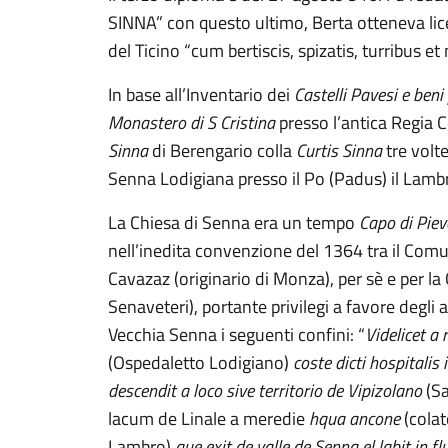
SINNA” con questo ultimo, Berta otteneva lice
del Ticino “cum bertiscis, spizatis, turribus 
In base all’Inventario dei
Castelli Pavesi e beni
Monastero di S Cristina
presso l’antica Regia Co
Sinna
di Berengario colla
Curtis Sinna
tre volte
Senna Lodigiana presso il Po (Padus) il Lamb
La Chiesa di Senna era un tempo
Capo di Piev
nell’inedita convenzione del 1364 tra il Comun
Cavazaz (originario di Monza), per sè e per l
Senaveteri), portante privilegi a favore degli a
Vecchia Senna i seguenti confini: “
Videlicet a
(Ospedaletto Lodigiano)
coste dicti hospitalis
descendit a loco sive territorio de Vipizolano
(S
lacum de Linale a meredie
hqua ancone
(colat
Lambro)
que exit de valle de Senna el labit in f