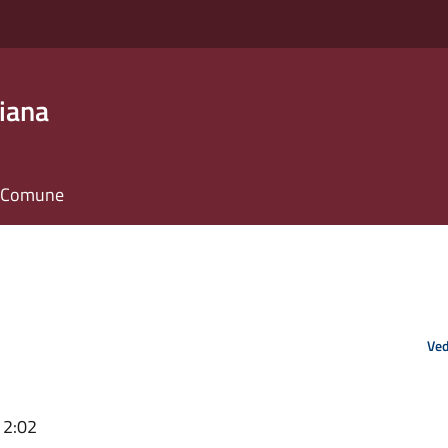
iana
il Comune
Ved
12:02