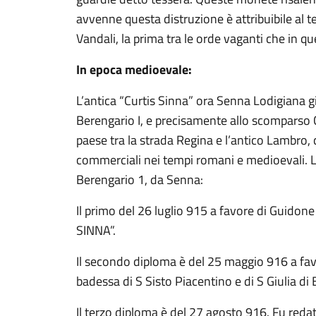
avvenne questa distruzione è attribuibile al t
Vandali, la prima tra le orde vaganti che in qu
In epoca medioevale:
L’antica “Curtis Sinna” ora Senna Lodigiana g
Berengario I, e precisamente allo scomparso 
paese tra la strada Regina e l’antico Lambro, c
commerciali nei tempi romani e medioevali. L
Berengario 1, da Senna:
Il primo del 26 luglio 915 a favore di Guid
SINNA”.
Il secondo diploma è del 25 maggio 916 a favo
badessa di S Sisto Piacentino e di S Giulia
Il terzo diploma è del 27 agosto 916. Fu red