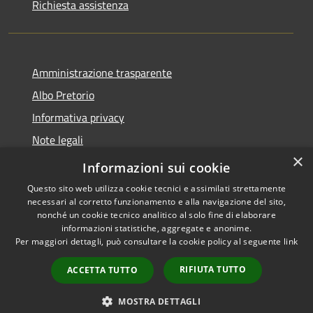
Richiesta assistenza
Amministrazione trasparente
Albo Pretorio
Informativa privacy
Note legali
×
Dichiarazione di accessibilità
Informazioni sui cookie
Questo sito web utilizza cookie tecnici e assimilati strettamente
necessari al corretto funzionamento e alla navigazione del sito,
nonché un cookie tecnico analitico al solo fine di elaborare
informazioni statistiche, aggregate e anonime.
RSS
Copyright © 2026 • Comune di
Per maggiori dettagli, può consultare la cookie policy al seguente
link
Accessibilità
Senna Lodigiana • Powered by
Privacy
Municipium
Accesso
•
RIFIUTA TUTTO
ACCETTA TUTTO
Cookie
redazione
Mappa del sito
MOSTRA DETTAGLI