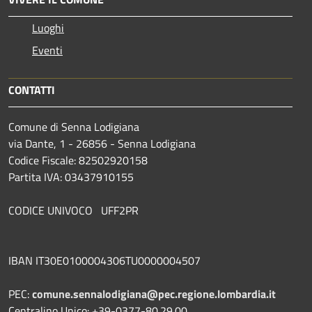
Luoghi
Eventi
CONTATTI
Comune di Senna Lodigiana
via Dante, 1 - 26856 - Senna Lodigiana
Codice Fiscale: 82502920158
Partita IVA: 03437910155
CODICE UNIVOCO UFF2PR
IBAN IT30E0100004306TU0000004507
PEC:
comune.sennalodigiana@pec.regione.lombardia.it
Centralino Unico: +39-0377-80.29.00