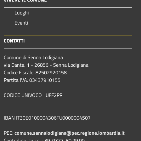
Luoghi
Eventi
CONTATTI
Comune di Senna Lodigiana
via Dante, 1 - 26856 - Senna Lodigiana
Codice Fiscale: 82502920158
Partita IVA: 03437910155
CODICE UNIVOCO UFF2PR
IBAN IT30E0100004306TU0000004507
PEC:
comune.sennalodigiana@pec.regione.lombardia.it
Centralino Unico: +39-0377-80.29.00