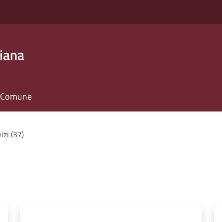
iana
il Comune
vizi (37)