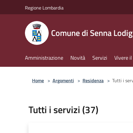
Salta al contenuto principale
Regione Lombardia
Comune di Senna Lodig
Amministrazione
Novità
Servizi
Vivere 
Home
>
Argomenti
>
Residenza
>
Tutti i ser
Tutti i servizi (37)