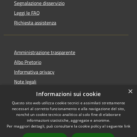
Segnalazione disservizio
Leggi le FAQ
Richiesta assistenza
Amministrazione trasparente
Albo Pretorio
Informativa privacy
Note legali
×
Dichiarazione di accessibilità
Informazioni sui cookie
Questo sito web utilizza cookie tecnici e assimilati strettamente
necessari al corretto funzionamento e alla navigazione del sito,
nonché un cookie tecnico analitico al solo fine di elaborare
informazioni statistiche, aggregate e anonime.
RSS
Copyright © 2026 • Comune di
Per maggiori dettagli, può consultare la cookie policy al seguente
link
Accessibilità
Senna Lodigiana • Powered by
Privacy
Municipium
Accesso